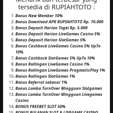
tersedia di RUPIAHTOTO :
Bonus New Member 10%
Bonus Download APK RUPIAHTOTO Rp. 10.000
Bonus Deposit Harian Togel Rp. 5.000
Bonus Deposit Harian LiveGames Casino 5%
Bonus Deposit Harian SlotGames 5%
Bonus Cashback LiveGames Casino 5% UpTo
10%
Bonus Cashback SlotGames 5% UpTo 10%
Bonus Rollingan LiveGames Casino 1%
Bonus Rollingan LiveGames PragmaticPlay 1%
Bonus Rollingan SlotGames 1%
Bonus Referral sebesar 1%
Bonus Lomba TurnOver Mingguan Slotgames
Bonus Lomba TurnOver Mingguan Livegames
Casino
BONUS FREEBET SLOT 50%
BONUS BULANAN SLOT & LIVEGAME CASINO