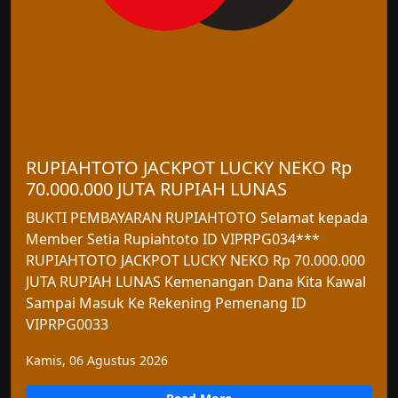
RUPIAHTOTO JACKPOT LUCKY NEKO Rp
70.000.000 JUTA RUPIAH LUNAS
BUKTI PEMBAYARAN RUPIAHTOTO Selamat kepada
Member Setia Rupiahtoto ID VIPRPG034***
RUPIAHTOTO JACKPOT LUCKY NEKO Rp 70.000.000
JUTA RUPIAH LUNAS Kemenangan Dana Kita Kawal
Sampai Masuk Ke Rekening Pemenang ID
VIPRPG0033
Kamis, 06 Agustus 2026