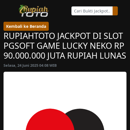
Kembali ke Beranda
RUPIAHTOTO JACKPOT DI SLOT
PGSOFT GAME LUCKY NEKO RP
90.000.000 JUTA RUPIAH LUNAS
Selasa, 24 Juni 2025 04:08 WIB