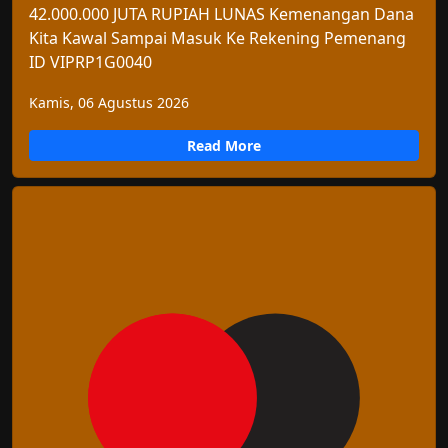
42.000.000 JUTA RUPIAH LUNAS Kemenangan Dana
Kita Kawal Sampai Masuk Ke Rekening Pemenang
ID VIPRP1G0040
Kamis, 06 Agustus 2026
Read More