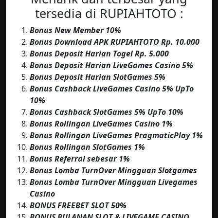
tersedia di RUPIAHTOTO :
Bonus New Member 10%
Bonus Download APK RUPIAHTOTO Rp. 10.000
Bonus Deposit Harian Togel Rp. 5.000
Bonus Deposit Harian LiveGames Casino 5%
Bonus Deposit Harian SlotGames 5%
Bonus Cashback LiveGames Casino 5% UpTo
10%
Bonus Cashback SlotGames 5% UpTo 10%
Bonus Rollingan LiveGames Casino 1%
Bonus Rollingan LiveGames PragmaticPlay 1%
Bonus Rollingan SlotGames 1%
Bonus Referral sebesar 1%
Bonus Lomba TurnOver Mingguan Slotgames
Bonus Lomba TurnOver Mingguan Livegames
Casino
BONUS FREEBET SLOT 50%
BONUS BULANAN SLOT & LIVEGAME CASINO