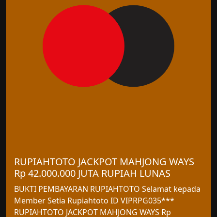
RUPIAHTOTO JACKPOT MAHJONG WAYS
Rp 42.000.000 JUTA RUPIAH LUNAS
BUKTI PEMBAYARAN RUPIAHTOTO Selamat kepada
Member Setia Rupiahtoto ID VIPRPG035***
RUPIAHTOTO JACKPOT MAHJONG WAYS Rp