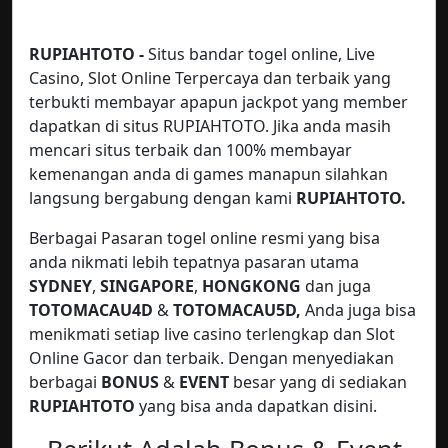
RUPIAHTOTO -
Situs bandar togel online, Live
Casino, Slot Online Terpercaya dan terbaik yang
terbukti membayar apapun jackpot yang member
dapatkan di situs RUPIAHTOTO. Jika anda masih
mencari situs terbaik dan 100% membayar
kemenangan anda di games manapun silahkan
langsung bergabung dengan kami
RUPIAHTOTO.
Berbagai Pasaran togel online resmi yang bisa
anda nikmati lebih tepatnya pasaran utama
SYDNEY
,
SINGAPORE
,
HONGKONG
dan juga
TOTOMACAU4D
&
TOTOMACAU5D,
Anda juga bisa
menikmati setiap live casino terlengkap dan Slot
Online Gacor dan terbaik. Dengan menyediakan
berbagai
BONUS
&
EVENT
besar yang di sediakan
RUPIAHTOTO
yang bisa anda dapatkan disini.