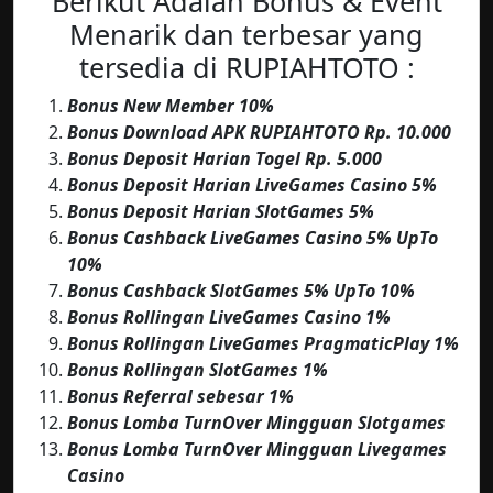
Berikut Adalah Bonus & Event
Menarik dan terbesar yang
tersedia di RUPIAHTOTO :
Bonus New Member 10%
Bonus Download APK RUPIAHTOTO Rp. 10.000
Bonus Deposit Harian Togel Rp. 5.000
Bonus Deposit Harian LiveGames Casino 5%
Bonus Deposit Harian SlotGames 5%
Bonus Cashback LiveGames Casino 5% UpTo
10%
Bonus Cashback SlotGames 5% UpTo 10%
Bonus Rollingan LiveGames Casino 1%
Bonus Rollingan LiveGames PragmaticPlay 1%
Bonus Rollingan SlotGames 1%
Bonus Referral sebesar 1%
Bonus Lomba TurnOver Mingguan Slotgames
Bonus Lomba TurnOver Mingguan Livegames
Casino