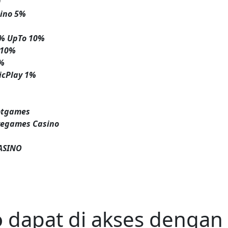
0
sino 5%
5% UpTo 10%
 10%
1%
icPlay 1%
otgames
vegames Casino
ASINO
o
dapat di akses dengan