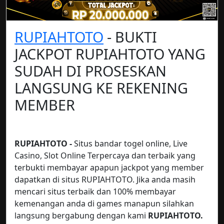
RUPIAHTOTO
- BUKTI
JACKPOT RUPIAHTOTO YANG
SUDAH DI PROSESKAN
LANGSUNG KE REKENING
MEMBER
RUPIAHTOTO -
Situs bandar togel online, Live
Casino, Slot Online Terpercaya dan terbaik yang
terbukti membayar apapun jackpot yang member
dapatkan di situs RUPIAHTOTO. Jika anda masih
mencari situs terbaik dan 100% membayar
kemenangan anda di games manapun silahkan
langsung bergabung dengan kami
RUPIAHTOTO.