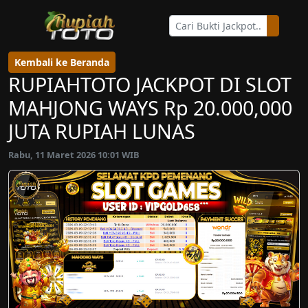
Kembali ke Beranda
RUPIAHTOTO JACKPOT DI SLOT
MAHJONG WAYS Rp 20.000,000
JUTA RUPIAH LUNAS
Rabu, 11 Maret 2026 10:01 WIB