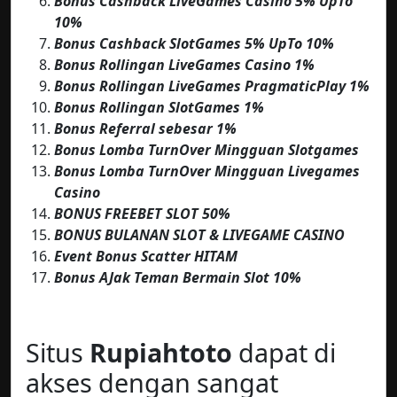
Bonus Cashback LiveGames Casino 5% UpTo
10%
Bonus Cashback SlotGames 5% UpTo 10%
Bonus Rollingan LiveGames Casino 1%
Bonus Rollingan LiveGames PragmaticPlay 1%
Bonus Rollingan SlotGames 1%
Bonus Referral sebesar 1%
Bonus Lomba TurnOver Mingguan Slotgames
Bonus Lomba TurnOver Mingguan Livegames
Casino
BONUS FREEBET SLOT 50%
BONUS BULANAN SLOT & LIVEGAME CASINO
Event Bonus Scatter HITAM
Bonus AJak Teman Bermain Slot 10%
Situs
Rupiahtoto
dapat di
akses dengan sangat