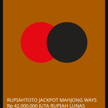
RUPIAHTOTO JACKPOT MAHJONG WAYS
Rp 42.000.000 JUTA RUPIAH LUNAS