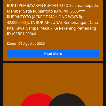
BUKTI PEMBAYARAN RUPIAHTOTO Selamat kepada
Member Setia Rupiahtoto ID VIPRPG035***
RUPIAHTOTO JACKPOT MAHJONG WAYS Rp
42.000.000 JUTA RUPIAH LUNAS Kemenangan Dana
Kita Kawal Sampai Masuk Ke Rekening Pemenang
ID VIPRP1G0040
Kamis, 06 Agustus 2026
Read More