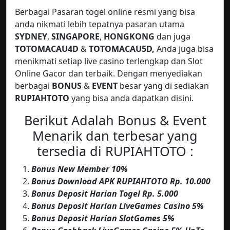
Berbagai Pasaran togel online resmi yang bisa
anda nikmati lebih tepatnya pasaran utama
SYDNEY
,
SINGAPORE
,
HONGKONG
dan juga
TOTOMACAU4D
&
TOTOMACAU5D,
Anda juga bisa
menikmati setiap live casino terlengkap dan Slot
Online Gacor dan terbaik. Dengan menyediakan
berbagai
BONUS
&
EVENT
besar yang di sediakan
RUPIAHTOTO
yang bisa anda dapatkan disini.
Berikut Adalah Bonus & Event
Menarik dan terbesar yang
tersedia di RUPIAHTOTO :
Bonus New Member 10%
Bonus Download APK RUPIAHTOTO Rp. 10.000
Bonus Deposit Harian Togel Rp. 5.000
Bonus Deposit Harian LiveGames Casino 5%
Bonus Deposit Harian SlotGames 5%