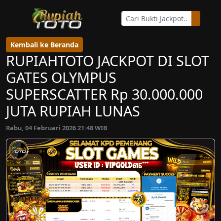
Kembali ke Beranda
RUPIAHTOTO JACKPOT DI SLOT
GATES OLYMPUS
SUPERSCATTER Rp 30.000.000
JUTA RUPIAH LUNAS
Rabu, 04 Februari 2026 21:48 WIB