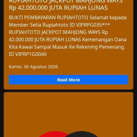
RUPIAHTOTO JACKPOT MAHJONG WAYS
Rp 42.000.000 JUTA RUPIAH LUNAS
BUKTI PEMBAYARAN RUPIAHTOTO Selamat kepada
Member Setia Rupiahtoto ID VIPRPG035***
RUPIAHTOTO JACKPOT MAHJONG WAYS Rp
42.000.000 JUTA RUPIAH LUNAS Kemenangan Dana
Kita Kawal Sampai Masuk Ke Rekening Pemenang
ID VIPRP1G0040
Kamis, 06 Agustus 2026
Read More