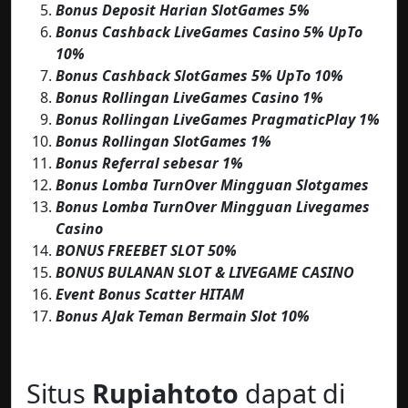
Bonus Deposit Harian SlotGames 5%
Bonus Cashback LiveGames Casino 5% UpTo
10%
Bonus Cashback SlotGames 5% UpTo 10%
Bonus Rollingan LiveGames Casino 1%
Bonus Rollingan LiveGames PragmaticPlay 1%
Bonus Rollingan SlotGames 1%
Bonus Referral sebesar 1%
Bonus Lomba TurnOver Mingguan Slotgames
Bonus Lomba TurnOver Mingguan Livegames
Casino
BONUS FREEBET SLOT 50%
BONUS BULANAN SLOT & LIVEGAME CASINO
Event Bonus Scatter HITAM
Bonus AJak Teman Bermain Slot 10%
Situs
Rupiahtoto
dapat di