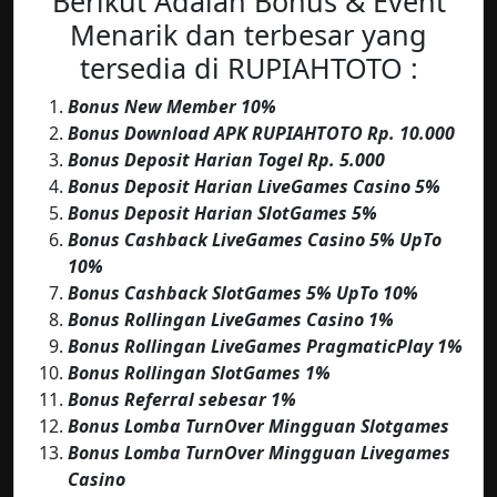
Berikut Adalah Bonus & Event
Menarik dan terbesar yang
tersedia di RUPIAHTOTO :
Bonus New Member 10%
Bonus Download APK RUPIAHTOTO Rp. 10.000
Bonus Deposit Harian Togel Rp. 5.000
Bonus Deposit Harian LiveGames Casino 5%
Bonus Deposit Harian SlotGames 5%
Bonus Cashback LiveGames Casino 5% UpTo
10%
Bonus Cashback SlotGames 5% UpTo 10%
Bonus Rollingan LiveGames Casino 1%
Bonus Rollingan LiveGames PragmaticPlay 1%
Bonus Rollingan SlotGames 1%
Bonus Referral sebesar 1%
Bonus Lomba TurnOver Mingguan Slotgames
Bonus Lomba TurnOver Mingguan Livegames
Casino