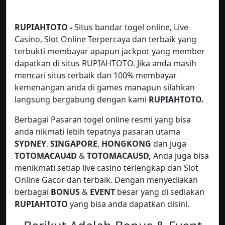
RUPIAHTOTO -
Situs bandar togel online, Live
Casino, Slot Online Terpercaya dan terbaik yang
terbukti membayar apapun jackpot yang member
dapatkan di situs RUPIAHTOTO. Jika anda masih
mencari situs terbaik dan 100% membayar
kemenangan anda di games manapun silahkan
langsung bergabung dengan kami
RUPIAHTOTO.
Berbagai Pasaran togel online resmi yang bisa
anda nikmati lebih tepatnya pasaran utama
SYDNEY
,
SINGAPORE
,
HONGKONG
dan juga
TOTOMACAU4D
&
TOTOMACAU5D,
Anda juga bisa
menikmati setiap live casino terlengkap dan Slot
Online Gacor dan terbaik. Dengan menyediakan
berbagai
BONUS
&
EVENT
besar yang di sediakan
RUPIAHTOTO
yang bisa anda dapatkan disini.