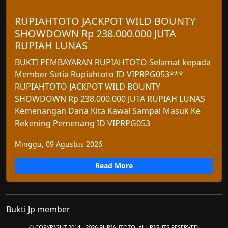
RUPIAHTOTO JACKPOT WILD BOUNTY
SHOWDOWN Rp 238.000.000 JUTA
RUPIAH LUNAS
BUKTI PEMBAYARAN RUPIAHTOTO Selamat kepada
Member Setia Rupiahtoto ID VIPRPG053***
RUPIAHTOTO JACKPOT WILD BOUNTY
SHOWDOWN Rp 238.000.000 JUTA RUPIAH LUNAS
Kemenangan Dana Kita Kawal Sampai Masuk Ke
Rekening Pemenang ID VIPRPG053
Minggu, 09 Agustus 2026
Read More
Bukti Jp member
© COPYRIGHT 2014 - 2026 RUPIAHTOTO. ALL RIGHTS RESERVED.