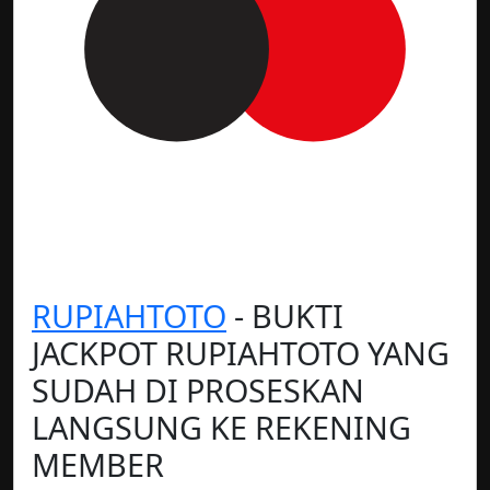
RUPIAHTOTO
- BUKTI
JACKPOT RUPIAHTOTO YANG
SUDAH DI PROSESKAN
LANGSUNG KE REKENING
MEMBER