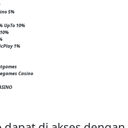
0
sino 5%
5% UpTo 10%
 10%
1%
icPlay 1%
otgames
vegames Casino
ASINO
o
dapat di akses dengan