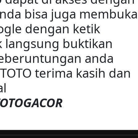
anda bisa juga membuka
ogle dengan ketik
 langsung buktikan
 keberuntungan anda
TOTO terima kasih dan
al
TOTOGACOR