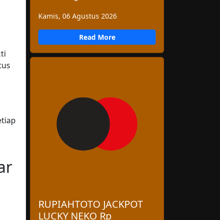
Kamis, 06 Agustus 2026
Read More
ti
tus
etiap
ar
RUPIAHTOTO JACKPOT
LUCKY NEKO Rp