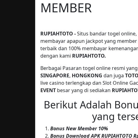
MEMBER
RUPIAHTOTO -
Situs bandar togel online,
membayar apapun jackpot yang member da
terbaik dan 100% membayar kemenangan
dengan kami
RUPIAHTOTO.
Berbagai Pasaran togel online resmi yang
SINGAPORE
,
HONGKONG
dan juga
TOT
live casino terlengkap dan Slot Online 
EVENT
besar yang di sediakan
RUPIAHT
Berikut Adalah Bonu
yang ters
Bonus New Member 10%
Bonus Download APK RUPIAHTOTO Rp