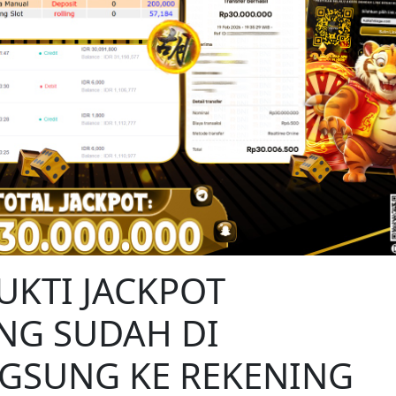
UKTI JACKPOT
NG SUDAH DI
GSUNG KE REKENING