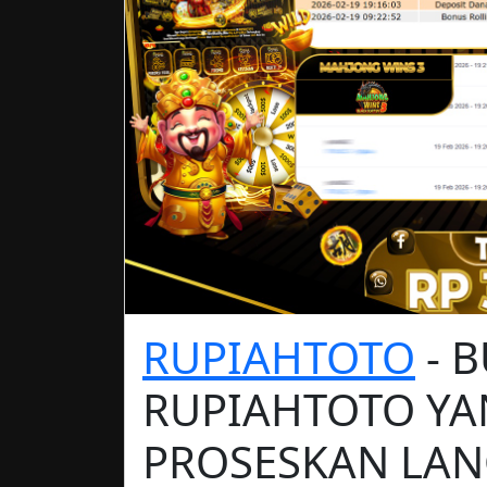
RUPIAHTOTO
- B
RUPIAHTOTO YA
PROSESKAN LAN