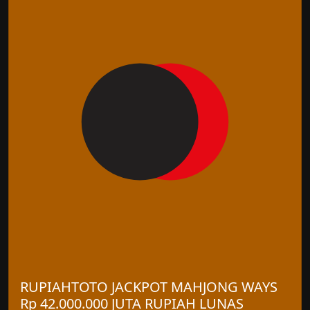
RUPIAHTOTO JACKPOT MAHJONG WAYS
Rp 42.000.000 JUTA RUPIAH LUNAS