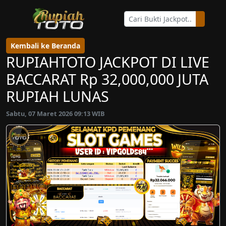
Kembali ke Beranda
RUPIAHTOTO JACKPOT DI LIVE
BACCARAT Rp 32,000,000 JUTA
RUPIAH LUNAS
Sabtu, 07 Maret 2026 09:13 WIB