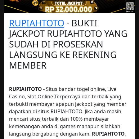
RUPIAHTOTO
- BUKTI
JACKPOT RUPIAHTOTO YANG
SUDAH DI PROSESKAN
LANGSUNG KE REKENING
MEMBER
RUPIAHTOTO -
Situs bandar togel online, Live
Casino, Slot Online Terpercaya dan terbaik yang
terbukti membayar apapun jackpot yang member
dapatkan di situs RUPIAHTOTO. Jika anda masih
mencari situs terbaik dan 100% membayar
kemenangan anda di games manapun silahkan
langsung bergabung dengan kami
RUPIAHTOTO.