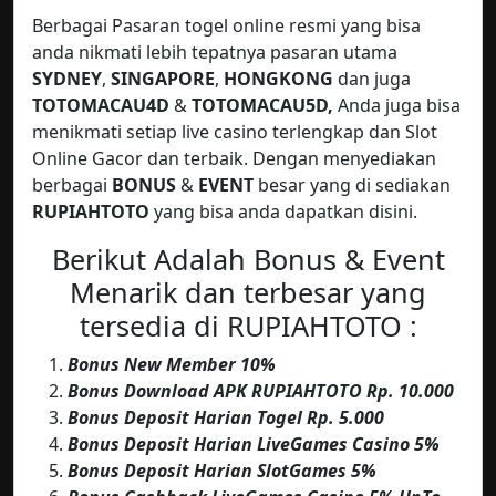
Berbagai Pasaran togel online resmi yang bisa
anda nikmati lebih tepatnya pasaran utama
SYDNEY
,
SINGAPORE
,
HONGKONG
dan juga
TOTOMACAU4D
&
TOTOMACAU5D,
Anda juga bisa
menikmati setiap live casino terlengkap dan Slot
Online Gacor dan terbaik. Dengan menyediakan
berbagai
BONUS
&
EVENT
besar yang di sediakan
RUPIAHTOTO
yang bisa anda dapatkan disini.
Berikut Adalah Bonus & Event
Menarik dan terbesar yang
tersedia di RUPIAHTOTO :
Bonus New Member 10%
Bonus Download APK RUPIAHTOTO Rp. 10.000
Bonus Deposit Harian Togel Rp. 5.000
Bonus Deposit Harian LiveGames Casino 5%
Bonus Deposit Harian SlotGames 5%