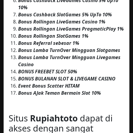
Bonus Cashback LiveGames Casino 5% UpTo
10%
Bonus Cashback SlotGames 5% UpTo 10%
Bonus Rollingan LiveGames Casino 1%
Bonus Rollingan LiveGames PragmaticPlay 1%
Bonus Rollingan SlotGames 1%
Bonus Referral sebesar 1%
Bonus Lomba TurnOver Mingguan Slotgames
Bonus Lomba TurnOver Mingguan Livegames
Casino
BONUS FREEBET SLOT 50%
BONUS BULANAN SLOT & LIVEGAME CASINO
Event Bonus Scatter HITAM
Bonus AJak Teman Bermain Slot 10%
Situs
Rupiahtoto
dapat di
akses dengan sangat