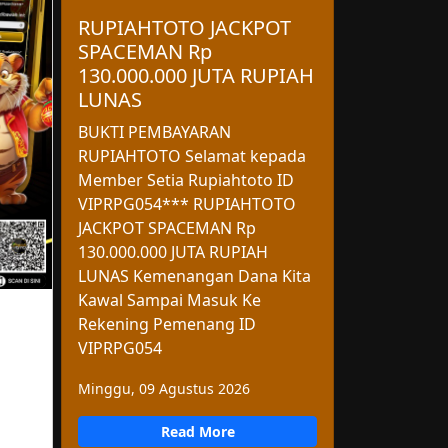
RUPIAHTOTO JACKPOT
SPACEMAN Rp
130.000.000 JUTA RUPIAH
LUNAS
BUKTI PEMBAYARAN
RUPIAHTOTO Selamat kepada
Member Setia Rupiahtoto ID
VIPRPG054*** RUPIAHTOTO
JACKPOT SPACEMAN Rp
130.000.000 JUTA RUPIAH
LUNAS Kemenangan Dana Kita
Kawal Sampai Masuk Ke
Rekening Pemenang ID
VIPRPG054
Minggu, 09 Agustus 2026
Read More