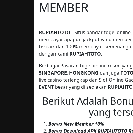
MEMBER
RUPIAHTOTO -
Situs bandar togel online,
membayar apapun jackpot yang member da
terbaik dan 100% membayar kemenangan
dengan kami
RUPIAHTOTO.
Berbagai Pasaran togel online resmi yang
SINGAPORE
,
HONGKONG
dan juga
TOT
live casino terlengkap dan Slot Online 
EVENT
besar yang di sediakan
RUPIAHT
Berikut Adalah Bonu
yang ters
Bonus New Member 10%
Bonus Download APK RUPIAHTOTO Rp