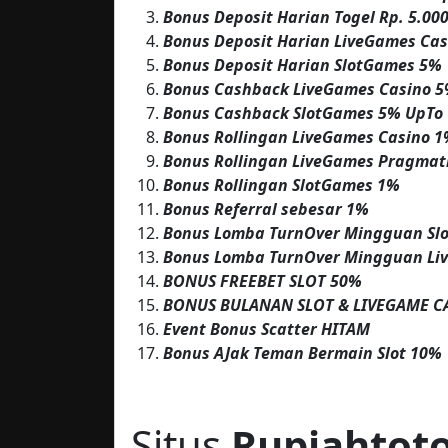
Bonus Deposit Harian Togel Rp. 5.00
Bonus Deposit Harian LiveGames Ca
Bonus Deposit Harian SlotGames 5%
Bonus Cashback LiveGames Casino 
Bonus Cashback SlotGames 5% UpTo
Bonus Rollingan LiveGames Casino 
Bonus Rollingan LiveGames Pragmat
Bonus Rollingan SlotGames 1%
Bonus Referral sebesar 1%
Bonus Lomba TurnOver Mingguan Sl
Bonus Lomba TurnOver Mingguan Li
BONUS FREEBET SLOT 50%
BONUS BULANAN SLOT & LIVEGAME C
Event Bonus Scatter HITAM
Bonus AJak Teman Bermain Slot 10%
Situs
Rupiahtot