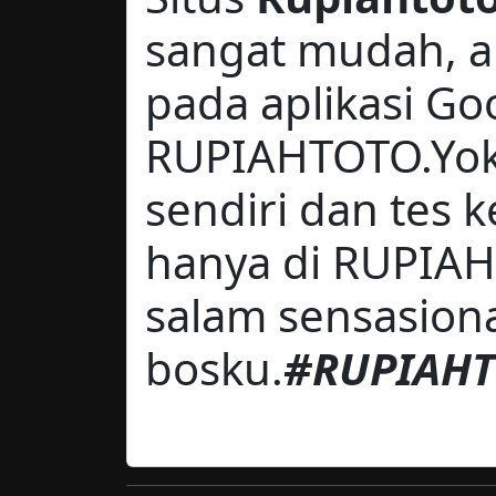
sangat mudah, 
pada aplikasi Go
RUPIAHTOTO.Yok
sendiri dan tes
hanya di RUPIAH
salam sensasion
bosku.
#RUPIAH