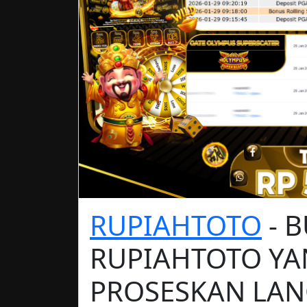
RUPIAHTOTO
- B
RUPIAHTOTO YA
PROSESKAN LAN