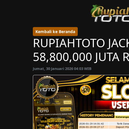
Kembali ke Beranda
RUPIAHTOTO JAC
58,800,000 JUTA
Jumat, 30 Januari 2026 04:03 WIB