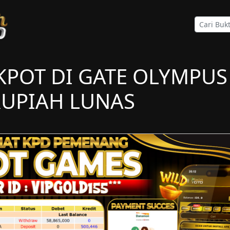
KPOT DI GATE OLYMPUS
 RUPIAH LUNAS