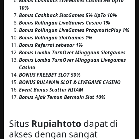
Bonus Cashback LiveGames Casino 5% UpTo
10%
Bonus Cashback SlotGames 5% UpTo 10%
Bonus Rollingan LiveGames Casino 1%
Bonus Rollingan LiveGames PragmaticPlay 1%
Bonus Rollingan SlotGames 1%
Bonus Referral sebesar 1%
Bonus Lomba TurnOver Mingguan Slotgames
Bonus Lomba TurnOver Mingguan Livegames
Casino
BONUS FREEBET SLOT 50%
BONUS BULANAN SLOT & LIVEGAME CASINO
Event Bonus Scatter HITAM
Bonus AJak Teman Bermain Slot 10%
Situs
Rupiahtoto
dapat di
akses dengan sangat