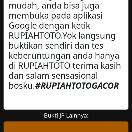
mudah, anda bisa juga
membuka pada aplikasi
Google dengan ketik
RUPIAHTOTO.Yok langsung
buktikan sendiri dan tes
keberuntungan anda hanya
di RUPIAHTOTO terima kasih
dan salam sensasional
bosku.
#RUPIAHTOTOGACOR
Bukti JP Lainnya: