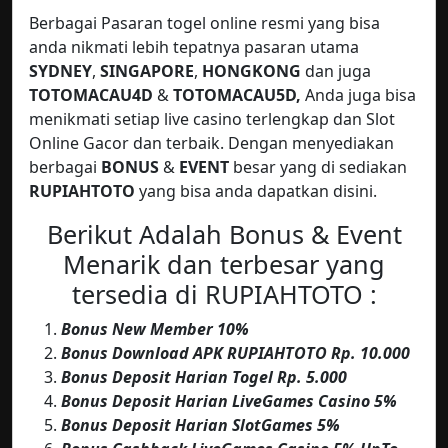
Berbagai Pasaran togel online resmi yang bisa
anda nikmati lebih tepatnya pasaran utama
SYDNEY
,
SINGAPORE
,
HONGKONG
dan juga
TOTOMACAU4D
&
TOTOMACAU5D,
Anda juga bisa
menikmati setiap live casino terlengkap dan Slot
Online Gacor dan terbaik. Dengan menyediakan
berbagai
BONUS
&
EVENT
besar yang di sediakan
RUPIAHTOTO
yang bisa anda dapatkan disini.
Berikut Adalah Bonus & Event
Menarik dan terbesar yang
tersedia di RUPIAHTOTO :
Bonus New Member 10%
Bonus Download APK RUPIAHTOTO Rp. 10.000
Bonus Deposit Harian Togel Rp. 5.000
Bonus Deposit Harian LiveGames Casino 5%
Bonus Deposit Harian SlotGames 5%