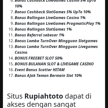
Bonus Cashback LiveGames Casino 5% UpTo
10%
Bonus Cashback SlotGames 5% UpTo 10%
Bonus Rollingan LiveGames Casino 1%
Bonus Rollingan LiveGames PragmaticPlay 1%
Bonus Rollingan SlotGames 1%
Bonus Referral sebesar 1%
Bonus Lomba TurnOver Mingguan Slotgames
Bonus Lomba TurnOver Mingguan Livegames
Casino
BONUS FREEBET SLOT 50%
BONUS BULANAN SLOT & LIVEGAME CASINO
Event Bonus Scatter HITAM
Bonus AJak Teman Bermain Slot 10%
Situs
Rupiahtoto
dapat di
akses dengan sangat