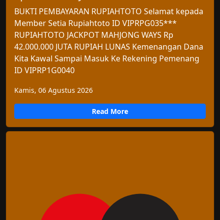
BUKTI PEMBAYARAN RUPIAHTOTO Selamat kepada
Member Setia Rupiahtoto ID VIPRPG035***
RUPIAHTOTO JACKPOT MAHJONG WAYS Rp
42.000.000 JUTA RUPIAH LUNAS Kemenangan Dana
Kita Kawal Sampai Masuk Ke Rekening Pemenang
ID VIPRP1G0040
Kamis, 06 Agustus 2026
Read More