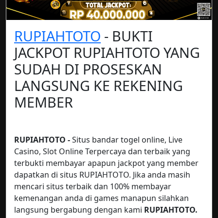
RUPIAHTOTO
- BUKTI
JACKPOT RUPIAHTOTO YANG
SUDAH DI PROSESKAN
LANGSUNG KE REKENING
MEMBER
RUPIAHTOTO -
Situs bandar togel online, Live
Casino, Slot Online Terpercaya dan terbaik yang
terbukti membayar apapun jackpot yang member
dapatkan di situs RUPIAHTOTO. Jika anda masih
mencari situs terbaik dan 100% membayar
kemenangan anda di games manapun silahkan
langsung bergabung dengan kami
RUPIAHTOTO.