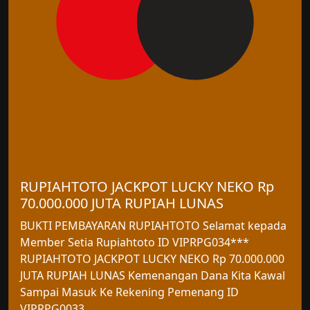
RUPIAHTOTO JACKPOT LUCKY NEKO Rp
70.000.000 JUTA RUPIAH LUNAS
BUKTI PEMBAYARAN RUPIAHTOTO Selamat kepada
Member Setia Rupiahtoto ID VIPRPG034***
RUPIAHTOTO JACKPOT LUCKY NEKO Rp 70.000.000
JUTA RUPIAH LUNAS Kemenangan Dana Kita Kawal
Sampai Masuk Ke Rekening Pemenang ID
VIPRPG0033