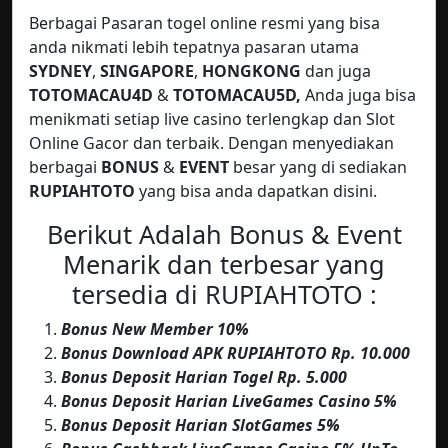
Berbagai Pasaran togel online resmi yang bisa
anda nikmati lebih tepatnya pasaran utama
SYDNEY
,
SINGAPORE
,
HONGKONG
dan juga
TOTOMACAU4D
&
TOTOMACAU5D,
Anda juga bisa
menikmati setiap live casino terlengkap dan Slot
Online Gacor dan terbaik. Dengan menyediakan
berbagai
BONUS
&
EVENT
besar yang di sediakan
RUPIAHTOTO
yang bisa anda dapatkan disini.
Berikut Adalah Bonus & Event
Menarik dan terbesar yang
tersedia di RUPIAHTOTO :
Bonus New Member 10%
Bonus Download APK RUPIAHTOTO Rp. 10.000
Bonus Deposit Harian Togel Rp. 5.000
Bonus Deposit Harian LiveGames Casino 5%
Bonus Deposit Harian SlotGames 5%