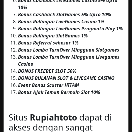
Bonus Cashback LiveGames Casino 5% UpTo
10%
Bonus Cashback SlotGames 5% UpTo 10%
Bonus Rollingan LiveGames Casino 1%
Bonus Rollingan LiveGames PragmaticPlay 1%
Bonus Rollingan SlotGames 1%
Bonus Referral sebesar 1%
Bonus Lomba TurnOver Mingguan Slotgames
Bonus Lomba TurnOver Mingguan Livegames
Casino
BONUS FREEBET SLOT 50%
BONUS BULANAN SLOT & LIVEGAME CASINO
Event Bonus Scatter HITAM
Bonus AJak Teman Bermain Slot 10%
Situs
Rupiahtoto
dapat di
akses dengan sangat