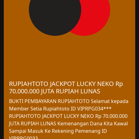
RUPIAHTOTO JACKPOT LUCKY NEKO Rp
70.000.000 JUTA RUPIAH LUNAS
BUKTI PEMBAYARAN RUPIAHTOTO Selamat kepada
Member Setia Rupiahtoto ID VIPRPG034***
RUPIAHTOTO JACKPOT LUCKY NEKO Rp 70.000.000
JUTA RUPIAH LUNAS Kemenangan Dana Kita Kawal
Sampai Masuk Ke Rekening Pemenang ID
VIPRPG0033