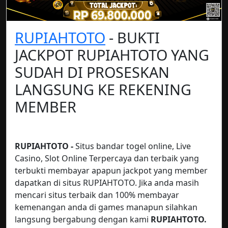
RUPIAHTOTO
- BUKTI
JACKPOT RUPIAHTOTO YANG
SUDAH DI PROSESKAN
LANGSUNG KE REKENING
MEMBER
RUPIAHTOTO -
Situs bandar togel online, Live
Casino, Slot Online Terpercaya dan terbaik yang
terbukti membayar apapun jackpot yang member
dapatkan di situs RUPIAHTOTO. Jika anda masih
mencari situs terbaik dan 100% membayar
kemenangan anda di games manapun silahkan
langsung bergabung dengan kami
RUPIAHTOTO.