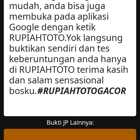
mudah, anda bisa juga
membuka pada aplikasi
Google dengan ketik
RUPIAHTOTO.Yok langsung
buktikan sendiri dan tes
keberuntungan anda hanya
di RUPIAHTOTO terima kasih
dan salam sensasional
bosku.
#RUPIAHTOTOGACOR
Bukti JP Lainnya: