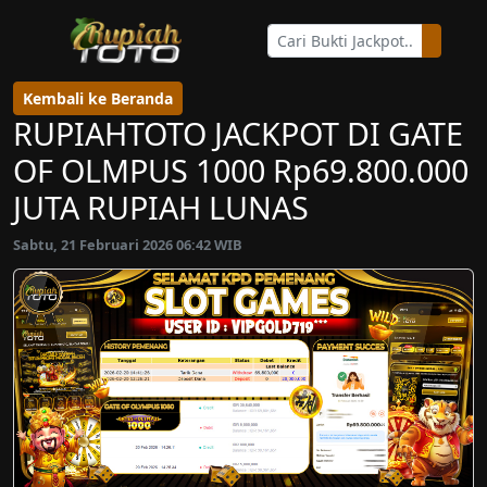
Kembali ke Beranda
RUPIAHTOTO JACKPOT DI GATE
OF OLMPUS 1000 Rp69.800.000
JUTA RUPIAH LUNAS
Sabtu, 21 Februari 2026 06:42 WIB