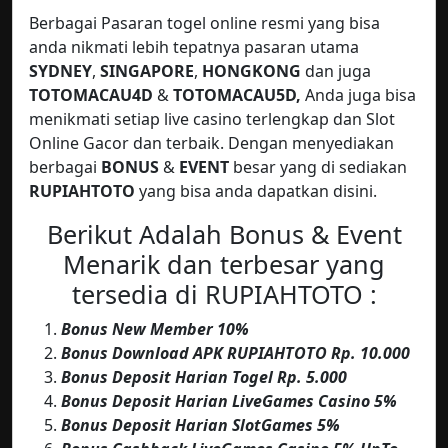
Berbagai Pasaran togel online resmi yang bisa
anda nikmati lebih tepatnya pasaran utama
SYDNEY
,
SINGAPORE
,
HONGKONG
dan juga
TOTOMACAU4D
&
TOTOMACAU5D,
Anda juga bisa
menikmati setiap live casino terlengkap dan Slot
Online Gacor dan terbaik. Dengan menyediakan
berbagai
BONUS
&
EVENT
besar yang di sediakan
RUPIAHTOTO
yang bisa anda dapatkan disini.
Berikut Adalah Bonus & Event
Menarik dan terbesar yang
tersedia di RUPIAHTOTO :
Bonus New Member 10%
Bonus Download APK RUPIAHTOTO Rp. 10.000
Bonus Deposit Harian Togel Rp. 5.000
Bonus Deposit Harian LiveGames Casino 5%
Bonus Deposit Harian SlotGames 5%