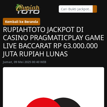
Kembali ke Beranda
RUPIAHTOTO JACKPOT DI
CASINO PRAGMATICPLAY GAME
LIVE BACCARAT RP 63.000.000
JUTA RUPIAH LUNAS
Jumat, 09 Mei 2025 00:40 WIB