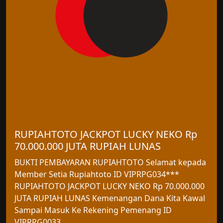
RUPIAHTOTO JACKPOT LUCKY NEKO Rp
70.000.000 JUTA RUPIAH LUNAS
BUKTI PEMBAYARAN RUPIAHTOTO Selamat kepada
Member Setia Rupiahtoto ID VIPRPG034***
RUPIAHTOTO JACKPOT LUCKY NEKO Rp 70.000.000
JUTA RUPIAH LUNAS Kemenangan Dana Kita Kawal
Sampai Masuk Ke Rekening Pemenang ID
VIPRPG0033