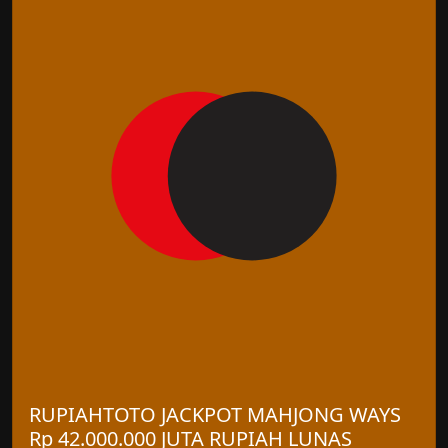
RUPIAHTOTO JACKPOT MAHJONG WAYS
Rp 42.000.000 JUTA RUPIAH LUNAS