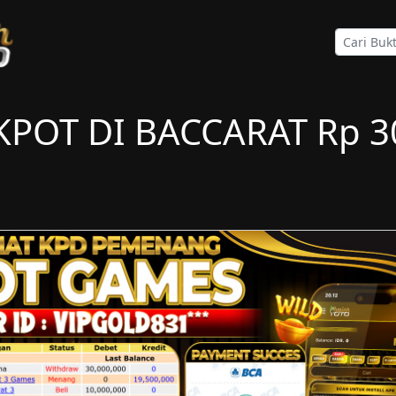
POT DI BACCARAT Rp 30