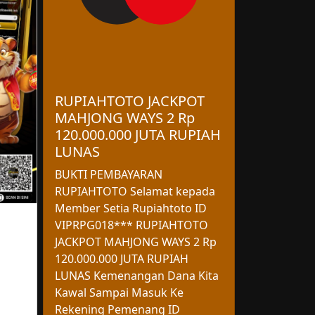
RUPIAHTOTO JACKPOT
MAHJONG WAYS 2 Rp
120.000.000 JUTA RUPIAH
LUNAS
BUKTI PEMBAYARAN
RUPIAHTOTO Selamat kepada
Member Setia Rupiahtoto ID
VIPRPG018*** RUPIAHTOTO
JACKPOT MAHJONG WAYS 2 Rp
120.000.000 JUTA RUPIAH
LUNAS Kemenangan Dana Kita
Kawal Sampai Masuk Ke
Rekening Pemenang ID