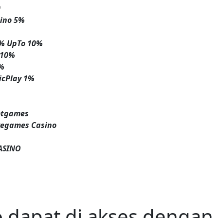
0
sino 5%
5% UpTo 10%
 10%
1%
icPlay 1%
otgames
vegames Casino
ASINO
o
dapat di akses dengan