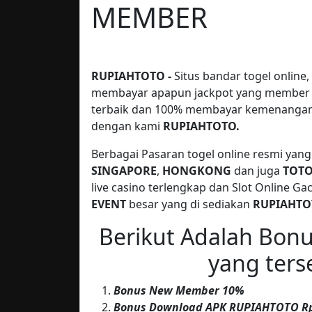
MEMBER
RUPIAHTOTO -
Situs bandar togel online,
membayar apapun jackpot yang member da
terbaik dan 100% membayar kemenangan
dengan kami
RUPIAHTOTO.
Berbagai Pasaran togel online resmi yang
SINGAPORE
,
HONGKONG
dan juga
TOT
live casino terlengkap dan Slot Online 
EVENT
besar yang di sediakan
RUPIAHT
Berikut Adalah Bonu
yang ters
Bonus New Member 10%
Bonus Download APK RUPIAHTOTO Rp