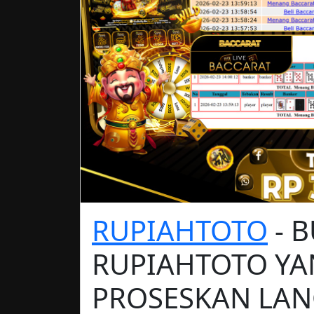
RUPIAHTOTO
- B
RUPIAHTOTO YA
PROSESKAN LAN