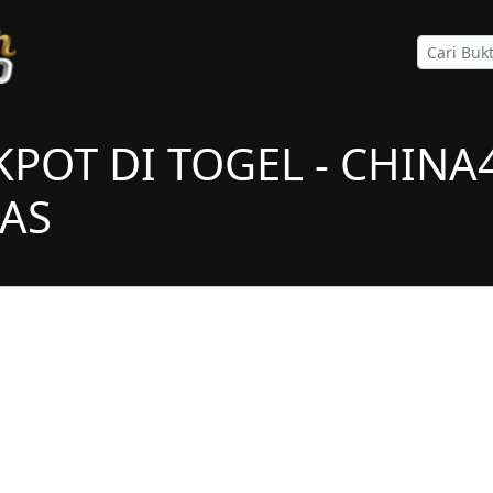
POT DI TOGEL - CHINA4
NAS