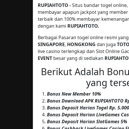
RUPIAHTOTO -
Situs bandar togel online,
membayar apapun jackpot yang member da
terbaik dan 100% membayar kemenangan
dengan kami
RUPIAHTOTO.
Berbagai Pasaran togel online resmi yang
SINGAPORE
,
HONGKONG
dan juga
TOT
live casino terlengkap dan Slot Online 
EVENT
besar yang di sediakan
RUPIAHT
Berikut Adalah Bonu
yang ters
Bonus New Member 10%
Bonus Download APK RUPIAHTOTO Rp
Bonus Deposit Harian Togel Rp. 5.00
Bonus Deposit Harian LiveGames Ca
Bonus Deposit Harian SlotGames 5%
Bonus Cashback LiveGames Casino 