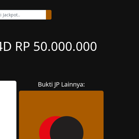
D RP 50.000.000
Bukti JP Lainnya: