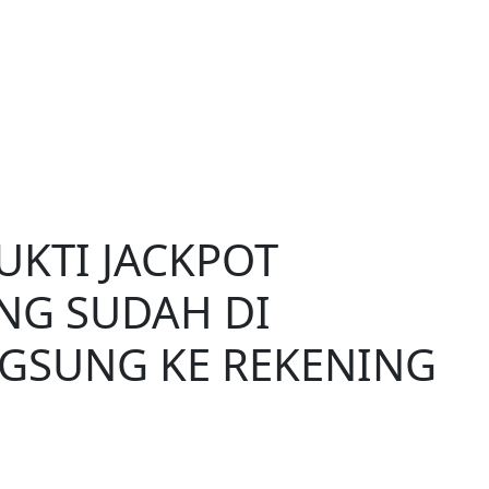
UKTI JACKPOT
NG SUDAH DI
GSUNG KE REKENING