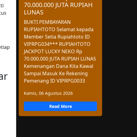
70.000.000 JUTA RUPIAH
ti
LUNAS
tus
BUKTI PEMBAYARAN
RUPIAHTOTO Selamat kepada
Member Setia Rupiahtoto ID
VIPRPG034*** RUPIAHTOTO
etiap
JACKPOT LUCKY NEKO Rp
70.000.000 JUTA RUPIAH LUNAS
Kemenangan Dana Kita Kawal
ar
Sampai Masuk Ke Rekening
Pemenang ID VIPRPG0033
Kamis, 06 Agustus 2026
Read More