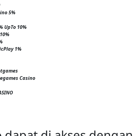
0
sino 5%
5% UpTo 10%
 10%
1%
icPlay 1%
otgames
vegames Casino
ASINO
o
dapat di akses dengan