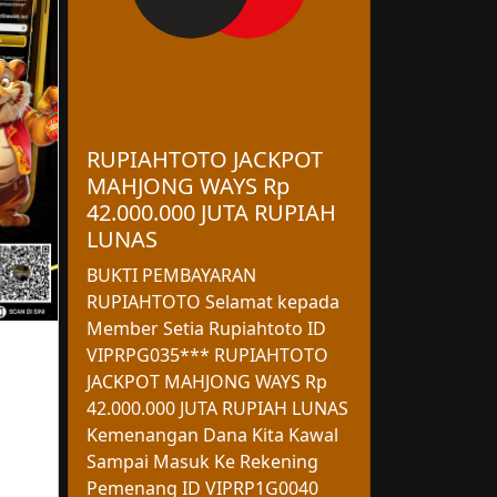
RUPIAHTOTO JACKPOT
MAHJONG WAYS Rp
42.000.000 JUTA RUPIAH
LUNAS
BUKTI PEMBAYARAN
RUPIAHTOTO Selamat kepada
Member Setia Rupiahtoto ID
VIPRPG035*** RUPIAHTOTO
JACKPOT MAHJONG WAYS Rp
42.000.000 JUTA RUPIAH LUNAS
Kemenangan Dana Kita Kawal
Sampai Masuk Ke Rekening
Pemenang ID VIPRP1G0040