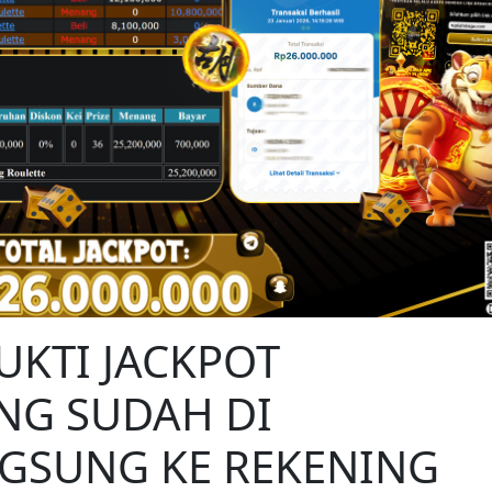
UKTI JACKPOT
NG SUDAH DI
GSUNG KE REKENING