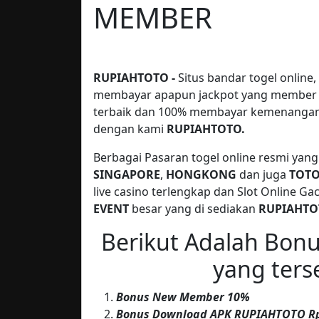
MEMBER
RUPIAHTOTO -
Situs bandar togel online,
membayar apapun jackpot yang member da
terbaik dan 100% membayar kemenangan
dengan kami
RUPIAHTOTO.
Berbagai Pasaran togel online resmi yang
SINGAPORE
,
HONGKONG
dan juga
TOT
live casino terlengkap dan Slot Online 
EVENT
besar yang di sediakan
RUPIAHT
Berikut Adalah Bonu
yang ters
Bonus New Member 10%
Bonus Download APK RUPIAHTOTO Rp