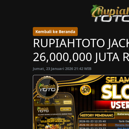
Kembali ke Beranda
RUPIAHTOTO JAC
26,000,000 JUTA
Jumat, 23 Januari 2026 21:42 WIB