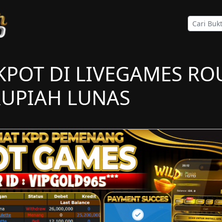
KPOT DI LIVEGAMES RO
 RUPIAH LUNAS