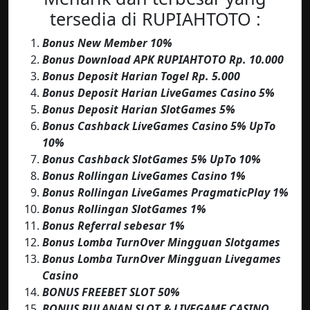
tersedia di RUPIAHTOTO :
Bonus New Member 10%
Bonus Download APK RUPIAHTOTO Rp. 10.000
Bonus Deposit Harian Togel Rp. 5.000
Bonus Deposit Harian LiveGames Casino 5%
Bonus Deposit Harian SlotGames 5%
Bonus Cashback LiveGames Casino 5% UpTo
10%
Bonus Cashback SlotGames 5% UpTo 10%
Bonus Rollingan LiveGames Casino 1%
Bonus Rollingan LiveGames PragmaticPlay 1%
Bonus Rollingan SlotGames 1%
Bonus Referral sebesar 1%
Bonus Lomba TurnOver Mingguan Slotgames
Bonus Lomba TurnOver Mingguan Livegames
Casino
BONUS FREEBET SLOT 50%
BONUS BULANAN SLOT & LIVEGAME CASINO