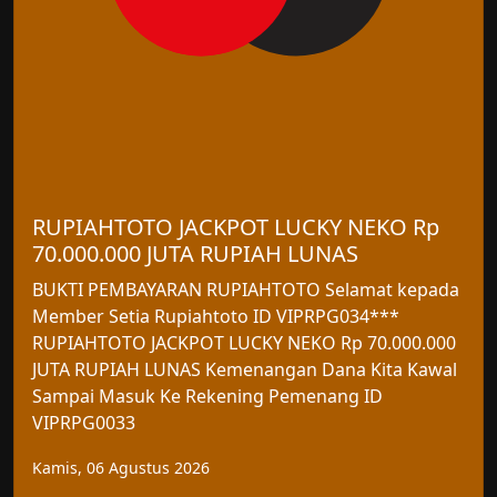
RUPIAHTOTO JACKPOT LUCKY NEKO Rp
70.000.000 JUTA RUPIAH LUNAS
BUKTI PEMBAYARAN RUPIAHTOTO Selamat kepada
Member Setia Rupiahtoto ID VIPRPG034***
RUPIAHTOTO JACKPOT LUCKY NEKO Rp 70.000.000
JUTA RUPIAH LUNAS Kemenangan Dana Kita Kawal
Sampai Masuk Ke Rekening Pemenang ID
VIPRPG0033
Kamis, 06 Agustus 2026