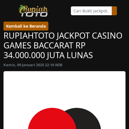
Kembali ke Beranda
RUPIAHTOTO JACKPOT CASINO
GAMES BACCARAT RP
34.000.000 JUTA LUNAS
Kamis, 09 Januari 2025 22:16 WIB