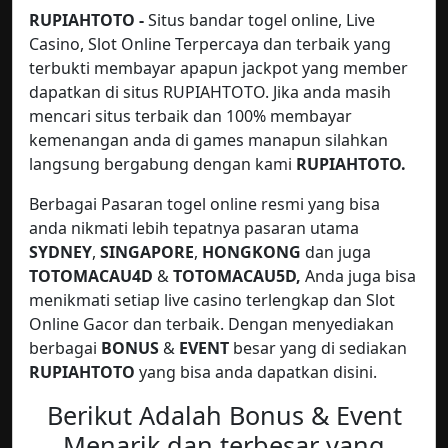
RUPIAHTOTO -
Situs bandar togel online, Live
Casino, Slot Online Terpercaya dan terbaik yang
terbukti membayar apapun jackpot yang member
dapatkan di situs RUPIAHTOTO. Jika anda masih
mencari situs terbaik dan 100% membayar
kemenangan anda di games manapun silahkan
langsung bergabung dengan kami
RUPIAHTOTO.
Berbagai Pasaran togel online resmi yang bisa
anda nikmati lebih tepatnya pasaran utama
SYDNEY
,
SINGAPORE
,
HONGKONG
dan juga
TOTOMACAU4D
&
TOTOMACAU5D,
Anda juga bisa
menikmati setiap live casino terlengkap dan Slot
Online Gacor dan terbaik. Dengan menyediakan
berbagai
BONUS
&
EVENT
besar yang di sediakan
RUPIAHTOTO
yang bisa anda dapatkan disini.
Berikut Adalah Bonus & Event
Menarik dan terbesar yang